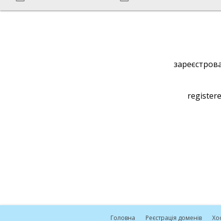
зареєстрова
registere
Головна
Реєстрація доменів
Хо