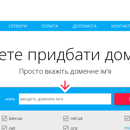
СЕРВЕРИ
ОПЛАТА
ДОПОМОГА
КОНТАК
ете придбати до
Просто вкажіть доменне ім'я
www.
.kiev.ua
.net.ua
ін
.net
.org