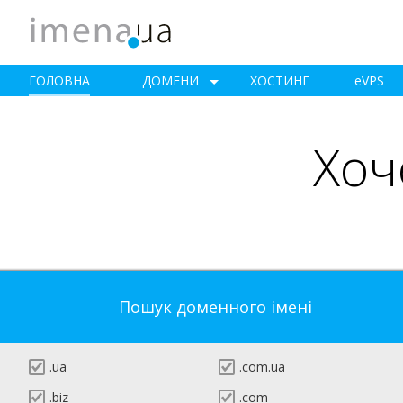
ГОЛОВНА
ДОМЕНИ
ХОСТИНГ
e
VPS
Хоч
Пошук доменного імені
.ua
.com.ua
.biz
.com