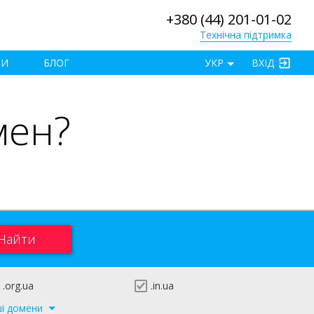
+380 (44) 201-01-02
Технічна підтримка
×
ТИ
БЛОГ
УКР
ВХІД
мен?
.org.ua
.in.ua
ші домени