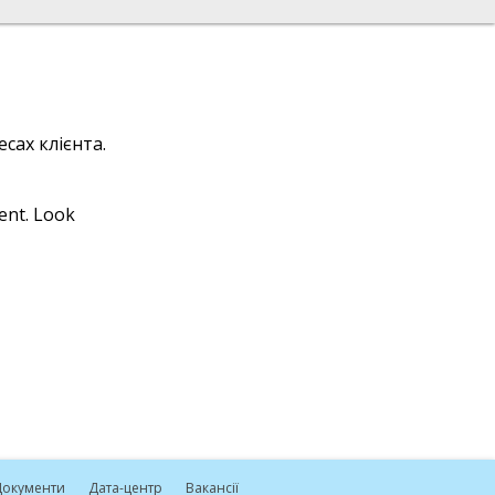
сах клієнта.
ient. Look
окументи
Дата-центр
Вакансії