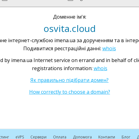
Доменне ім'я:
osvita.cloud
не інтернет-службою imena.ua за дорученням та в інтере
Подивитися реєстраційні данні:
whois
d by imena.ua Internet service on errand and in behalf of cl
registrations information:
whois
Як правильно підібрати домен?
How correctly to choose a domain?
стинг
e
VPS
Сервери
Оплата
Допомога
Контакти
Блог
Д